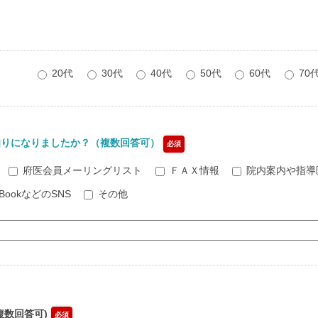
20代
30代
40代
50代
60代
70
知りになりましたか？（複数回答可）
必須
府医会員メーリングリスト
ＦＡＸ情報
院内案内や指導
eBookなどのSNS
その他
。
複数回答可)
必須