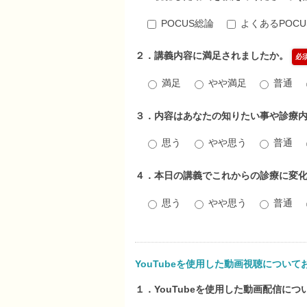
POCUS総論
よくあるPOC
２．講義内容に満足されましたか。
必
満足
やや満足
普通
３．内容はあなたの知りたい事や診療
思う
やや思う
普通
４．本日の講義でこれからの診療に変
思う
やや思う
普通
YouTubeを使用した動画視聴について
１．YouTubeを使用した動画配信に